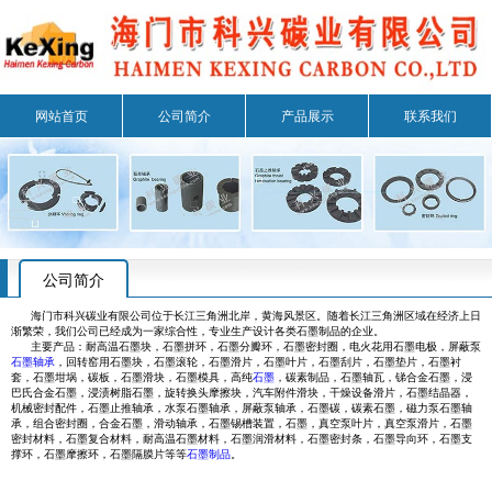
网站首页
公司简介
产品展示
联系我们
公司简介
海门市科兴碳业有限公司位于长江三角洲北岸，黄海风景区。随着长江三角洲区域在经济上日
渐繁荣，我们公司已经成为一家综合性，专业生产设计各类石墨制品的企业。
主要产品：耐高温石墨块，石墨拼环，石墨分瓣环，石墨密封圈，电火花用石墨电极，屏蔽泵
石墨轴承
，回转窑用石墨块，石墨滚轮，石墨滑片，石墨叶片，石墨刮片，石墨垫片，石墨衬
套，石墨坩埚，碳板，石墨滑块，石墨模具，高纯
石墨
，碳素制品，石墨轴瓦，锑合金石墨，浸
巴氏合金石墨，浸渍树脂石墨，旋转换头摩擦块，汽车附件滑块，干燥设备滑片，石墨结晶器，
机械密封配件，石墨止推轴承，水泵石墨轴承，屏蔽泵轴承，石墨碳，碳素石墨，磁力泵石墨轴
承，组合密封圈，合金石墨，滑动轴承，石墨锡槽装置，石墨，真空泵叶片，真空泵滑片，石墨
密封材料，石墨复合材料，耐高温石墨材料，石墨润滑材料，石墨密封条，石墨导向环，石墨支
撑环，石墨摩擦环，石墨隔膜片等等
石墨制品
。