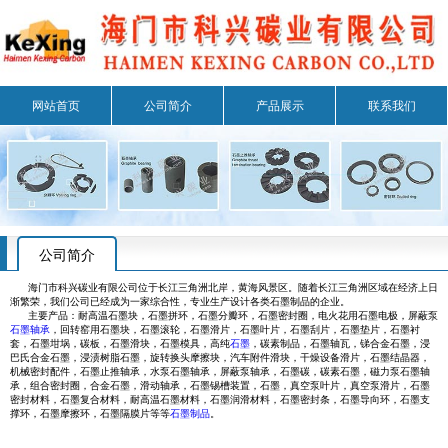
网站首页
公司简介
产品展示
联系我们
公司简介
海门市科兴碳业有限公司位于长江三角洲北岸，黄海风景区。随着长江三角洲区域在经济上日
渐繁荣，我们公司已经成为一家综合性，专业生产设计各类石墨制品的企业。
主要产品：耐高温石墨块，石墨拼环，石墨分瓣环，石墨密封圈，电火花用石墨电极，屏蔽泵
石墨轴承
，回转窑用石墨块，石墨滚轮，石墨滑片，石墨叶片，石墨刮片，石墨垫片，石墨衬
套，石墨坩埚，碳板，石墨滑块，石墨模具，高纯
石墨
，碳素制品，石墨轴瓦，锑合金石墨，浸
巴氏合金石墨，浸渍树脂石墨，旋转换头摩擦块，汽车附件滑块，干燥设备滑片，石墨结晶器，
机械密封配件，石墨止推轴承，水泵石墨轴承，屏蔽泵轴承，石墨碳，碳素石墨，磁力泵石墨轴
承，组合密封圈，合金石墨，滑动轴承，石墨锡槽装置，石墨，真空泵叶片，真空泵滑片，石墨
密封材料，石墨复合材料，耐高温石墨材料，石墨润滑材料，石墨密封条，石墨导向环，石墨支
撑环，石墨摩擦环，石墨隔膜片等等
石墨制品
。